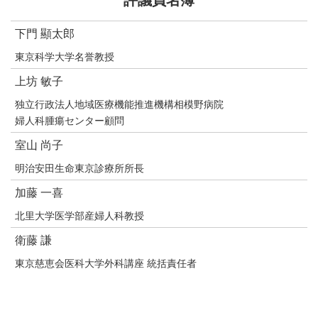
下門 顯太郎
東京科学大学名誉教授
上坊 敏子
独立行政法人地域医療機能推進機構相模野病院
婦人科腫瘍センター顧問
室山 尚子
明治安田生命東京診療所所長
加藤 一喜
北里大学医学部産婦人科教授
衛藤 謙
東京慈恵会医科大学外科講座 統括責任者